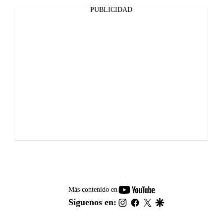
PUBLICIDAD
youtube-
Más contenido en
footer
instagram
facebook
twitter
google
Síguenos en: