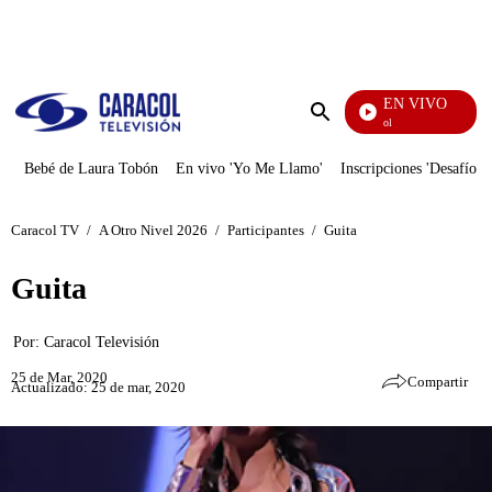
PUBLICIDAD
EN VIVO
Noticias Caracol
Enviar
búsqueda
Bebé de Laura Tobón
En vivo 'Yo Me Llamo'
Inscripciones 'Desafío'
Caracol TV
/
A Otro Nivel 2026
/
Participantes
/
Guita
Guita
Por:
Caracol Televisión
25 de Mar, 2020
Compartir
Actualizado: 25 de mar, 2020