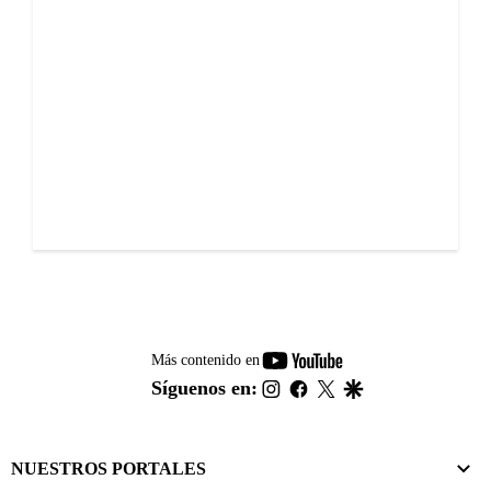
youtube-
Más contenido en
footer
instagram
facebook
twitter
google
Síguenos en:
NUESTROS PORTALES