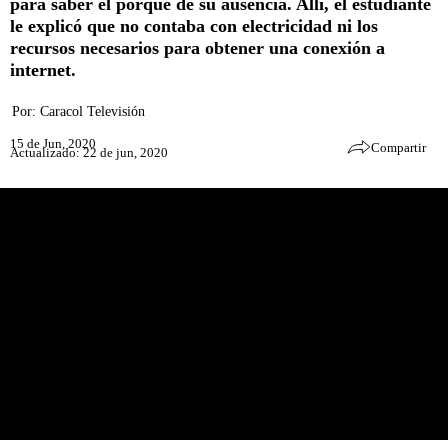
para saber el porqué de su ausencia. Allí, el estudiante
le explicó que no contaba con electricidad ni los
recursos necesarios para obtener una conexión a
internet.
Por:
Caracol Televisión
15 de Jun, 2020
Compartir
Actualizado: 22 de jun, 2020