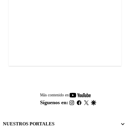
youtube-
Más contenido en
footer
instagram
facebook
twitter
google
Síguenos en:
NUESTROS PORTALES