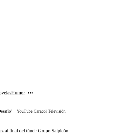
PUBLICIDAD
velas
Humor
Desafío'
YouTube Caracol Televisión
z al final del túnel: Grupo Salpicón