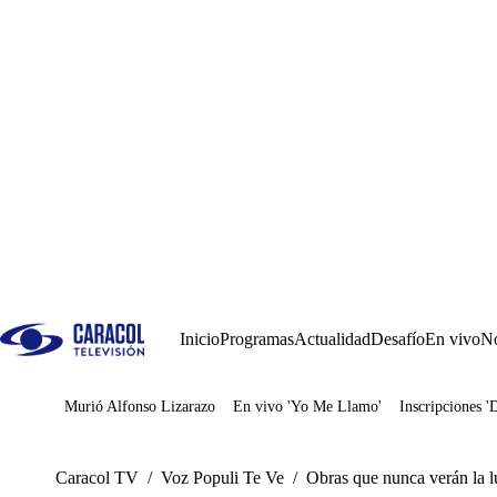
Inicio
Programas
Actualidad
Desafío
En vivo
No
Murió Alfonso Lizarazo
En vivo 'Yo Me Llamo'
Inscripciones '
Juegos
Caracol TV
/
Voz Populi Te Ve
/
Obras que nunca verán la lu