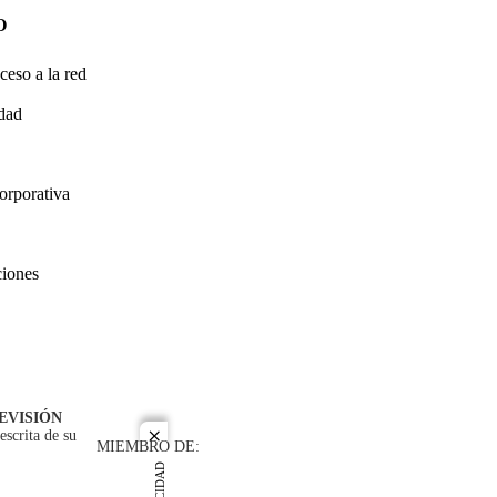
O
ceso a la red
idad
orporativa
ciones
EVISIÓN
escrita de su
close
MIEMBRO DE: