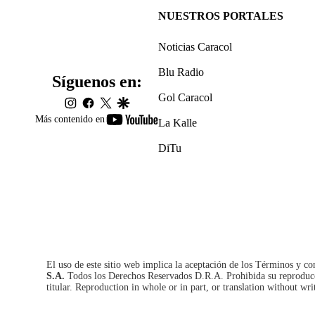
NUESTROS PORTALES
Noticias Caracol
Blu Radio
Síguenos en:
Gol Caracol
instagram
facebook
twitter
google
youtube-
Más contenido en
La Kalle
footer
DiTu
El uso de este sitio web implica la aceptación de los
Términos y co
S.A.
Todos los Derechos Reservados D.R.A. Prohibida su reproducció
titular. Reproduction in whole or in part, or translation without wri