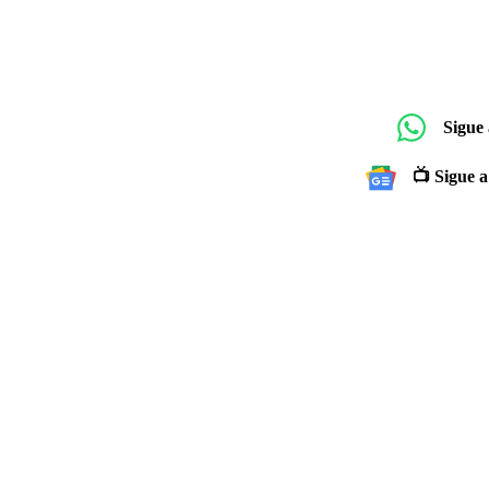
Sigue
📺 Sigue a