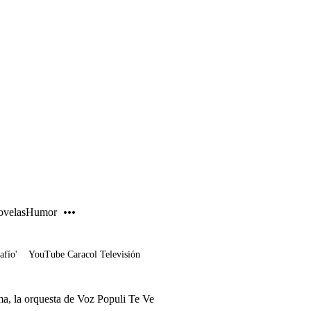
PUBLICIDAD
velas
Humor
afío'
YouTube Caracol Televisión
a, la orquesta de Voz Populi Te Ve