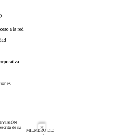
O
ceso a la red
idad
orporativa
ciones
EVISIÓN
escrita de su
close
MIEMBRO DE: