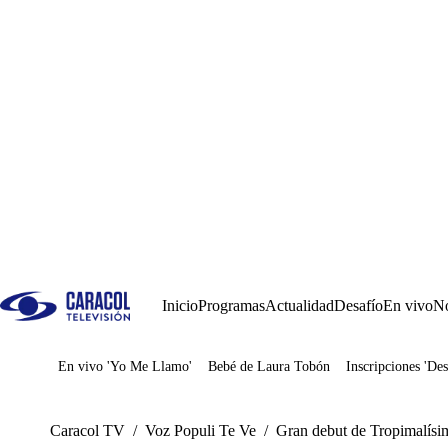
Inicio
Programas
Actualidad
Desafío
En vivo
No
En vivo 'Yo Me Llamo'
Bebé de Laura Tobón
Inscripciones 'Des
Juegos
Caracol TV
/
Voz Populi Te Ve
/
Gran debut de Tropimalísim