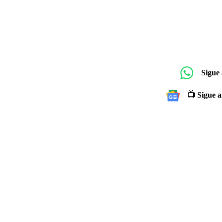
Sigue
📺 Sigue a