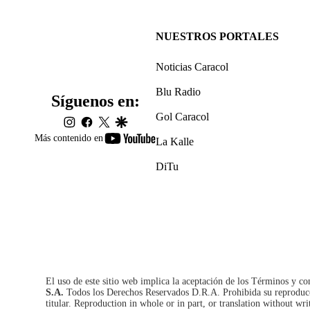
NUESTROS PORTALES
Noticias Caracol
Blu Radio
Síguenos en:
Gol Caracol
instagram
facebook
twitter
google
youtube-
Más contenido en
La Kalle
footer
DiTu
El uso de este sitio web implica la aceptación de los
Términos y co
S.A.
Todos los Derechos Reservados D.R.A. Prohibida su reproducció
titular. Reproduction in whole or in part, or translation without wri