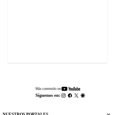
youtube-
Más contenido en
footer
instagram
facebook
twitter
google
Síguenos en:
NUESTROS PORTALES