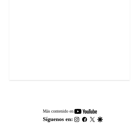
youtube-
Más contenido en
footer
instagram
facebook
twitter
google
Síguenos en: