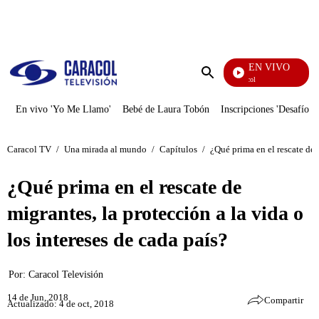
PUBLICIDAD
EN VIVO
Noticias Caracol
Enviar
búsqueda
En vivo 'Yo Me Llamo'
Bebé de Laura Tobón
Inscripciones 'Desafío'
Caracol TV
/
Una mirada al mundo
/
Capítulos
/
¿Qué prima en el rescate de m
¿Qué prima en el rescate de
migrantes, la protección a la vida o
los intereses de cada país?
Por:
Caracol Televisión
14 de Jun, 2018
Compartir
Actualizado: 4 de oct, 2018