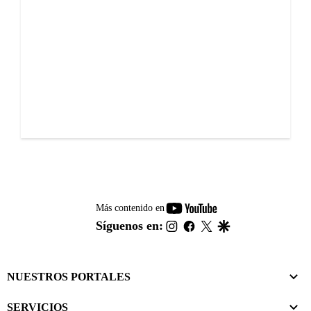
youtube-
Más contenido en
footer
instagram
facebook
twitter
google
Síguenos en:
NUESTROS PORTALES
SERVICIOS