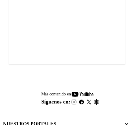
youtube-
Más contenido en
footer
instagram
facebook
twitter
google
Síguenos en:
NUESTROS PORTALES