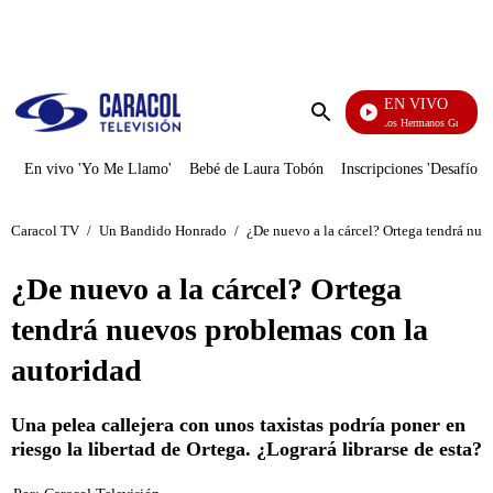
PUBLICIDAD
EN VIVO
Cuentos De Los Hermanos Grimm
Enviar
búsqueda
En vivo 'Yo Me Llamo'
Bebé de Laura Tobón
Inscripciones 'Desafío'
Caracol TV
/
Un Bandido Honrado
/
¿De nuevo a la cárcel? Ortega tendrá nue
¿De nuevo a la cárcel? Ortega
tendrá nuevos problemas con la
autoridad
Una pelea callejera con unos taxistas podría poner en
riesgo la libertad de Ortega. ¿Logrará librarse de esta?