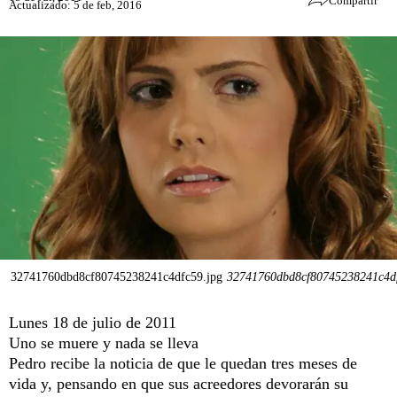
Compartir
Actualizado: 5 de feb, 2016
32741760dbd8cf80745238241c4dfc59.jpg
32741760dbd8cf80745238241c4df
Lunes 18 de julio de 2011
Uno se muere y nada se lleva
Pedro recibe la noticia de que le quedan tres meses de
vida y, pensando en que sus acreedores devorarán su