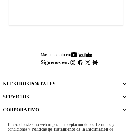
youtube-
Más contenido en
footer
instagram
facebook
twitter
google
Síguenos en:
NUESTROS PORTALES
SERVICIOS
CORPORATIVO
El uso de este sitio web implica la aceptación de los
Términos y
condiciones
y
Políticas de Tratamiento de la Información
de