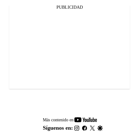
PUBLICIDAD
youtube-
Más contenido en
footer
instagram
facebook
twitter
google
Síguenos en: