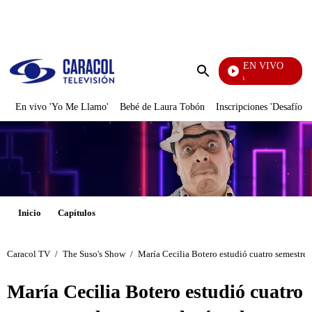
PUBLICIDAD
EN VIVO
Pura Diversión
Enviar
búsqueda
En vivo 'Yo Me Llamo'
Bebé de Laura Tobón
Inscripciones 'Desafío'
Inicio
Capítulos
Caracol TV
/
The Suso's Show
/
María Cecilia Botero estudió cuatro semestres 
María Cecilia Botero estudió cuatro