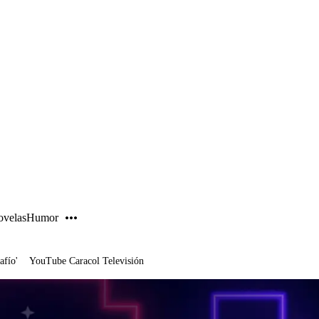
PUBLICIDAD
velas
Humor
afío'
YouTube Caracol Televisión