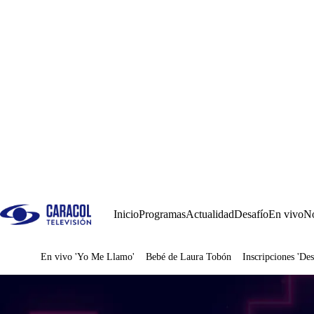
Inicio
Programas
Actualidad
Desafío
En vivo
No
En vivo 'Yo Me Llamo'
Bebé de Laura Tobón
Inscripciones 'Des
Juegos