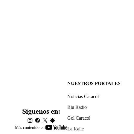
NUESTROS PORTALES
Noticias Caracol
Blu Radio
Síguenos en:
Gol Caracol
instagram
facebook
twitter
google
youtube-
Más contenido en
La Kalle
footer