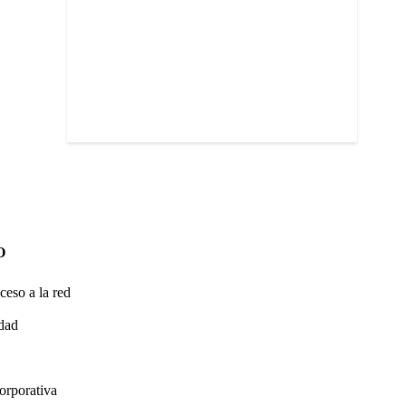
O
ceso a la red
idad
orporativa