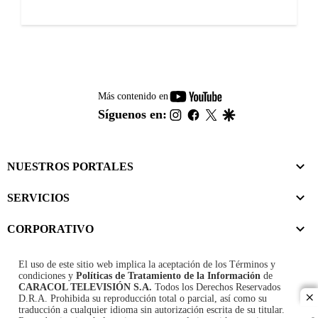
youtube-
Más contenido en
footer
instagram
facebook
twitter
google
Síguenos en:
NUESTROS PORTALES
SERVICIOS
CORPORATIVO
El uso de este sitio web implica la aceptación de los
Términos y
condiciones
y
Políticas de Tratamiento de la Información
de
CARACOL TELEVISIÓN S.A.
Todos los Derechos Reservados
D.R.A. Prohibida su reproducción total o parcial, así como su
cl
traducción a cualquier idioma sin autorización escrita de su titular.