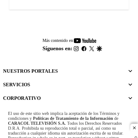
youtube-
Más contenido en
footer
instagram
facebook
twitter
google
Síguenos en:
NUESTROS PORTALES
SERVICIOS
CORPORATIVO
El uso de este sitio web implica la aceptación de los
Términos y
condiciones
y
Políticas de Tratamiento de la Información
de
CARACOL TELEVISIÓN S.A.
Todos los Derechos Reservados
D.R.A. Prohibida su reproducción total o parcial, así como su
cl
traducción a cualquier idioma sin autorización escrita de su titular.