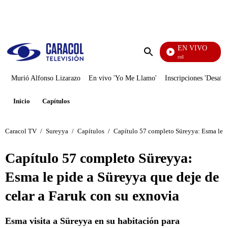
PUBLICIDAD
EN VIVO
Noticias Caracol
Enviar
búsqueda
Murió Alfonso Lizarazo
En vivo 'Yo Me Llamo'
Inscripciones 'Desafío
Inicio
Capítulos
Caracol TV
/
Sureyya
/
Capítulos
/
Capítulo 57 completo Süreyya: Esma le pi
Capítulo 57 completo Süreyya:
Esma le pide a Süreyya que deje de
celar a Faruk con su exnovia
Esma visita a Süreyya en su habitación para