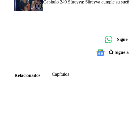
Capítulo 249 Süreyya: Süreyya cumple su sueñ
Sigue
📺 Sigue a
Capítulos
Relacionados