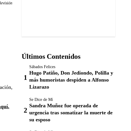
levisión
Últimos Contenidos
Sábados Felices
Hugo Patiño, Don Jediondo, Polilla y
más humoristas despiden a Alfonso
Lizarazo
ración,
Se Dice de Mí
Sandra Muñoz fue operada de
aquí.
urgencia tras somatizar la muerte de
su esposo