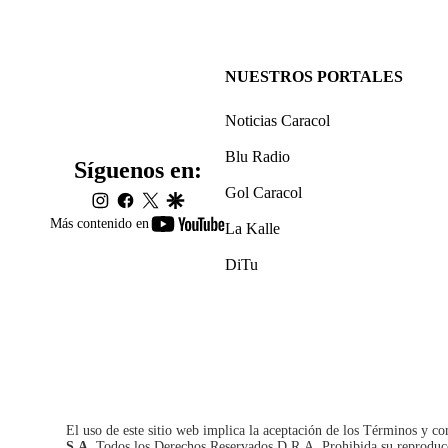
NUESTROS PORTALES
Noticias Caracol
Blu Radio
Síguenos en:
Gol Caracol
instagram
facebook
twitter
google
youtube-
Más contenido en
La Kalle
footer
DiTu
El uso de este sitio web implica la aceptación de los
Términos y co
S.A.
Todos los Derechos Reservados D.R.A. Prohibida su reproducció