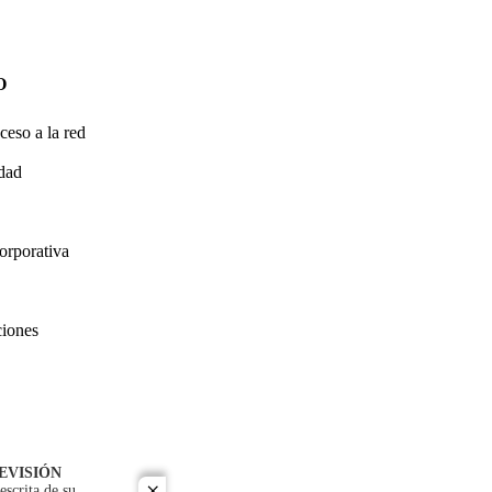
O
ceso a la red
idad
orporativa
ciones
EVISIÓN
escrita de su