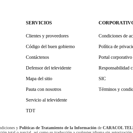
SERVICIOS
CORPORATIV
Clientes y proveedores
Condiciones de ac
Código del buen gobierno
Política de privac
Contáctenos
Portal corporativo
Defensor del televidente
Responsabilidad c
Mapa del sitio
SIC
Pauta con nosotros
Términos y condi
Servicio al televidente
TDT
ndiciones
y
Políticas de Tratamiento de la Información
de
CARACOL TEL
n total o parcial, así como su traducción a cualquier idioma sin autorización 