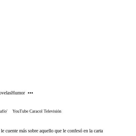
PUBLICIDAD
velas
Humor
afío'
YouTube Caracol Televisión
 le cuente más sobre aquello que le confesó en la carta