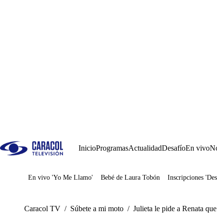
Inicio
Programas
Actualidad
Desafío
En vivo
No
En vivo 'Yo Me Llamo'
Bebé de Laura Tobón
Inscripciones 'Des
Juegos
Caracol TV
/
Súbete a mi moto
/
Julieta le pide a Renata que