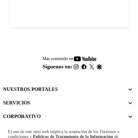
youtube-
Más contenido en
footer
instagram
facebook
twitter
google
Síguenos en:
NUESTROS PORTALES
SERVICIOS
CORPORATIVO
El uso de este sitio web implica la aceptación de los
Términos y
condiciones
y
Políticas de Tratamiento de la Información
de