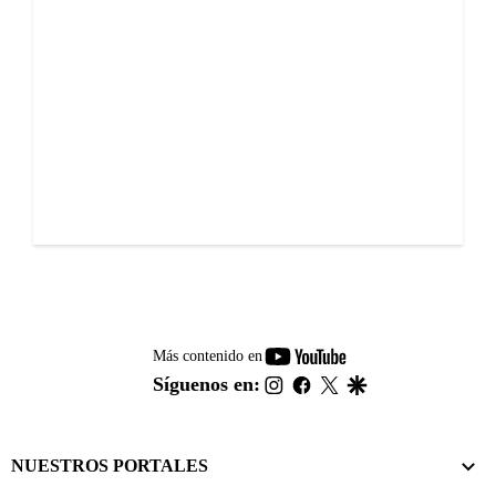
youtube-
Más contenido en
footer
instagram
facebook
twitter
google
Síguenos en:
NUESTROS PORTALES