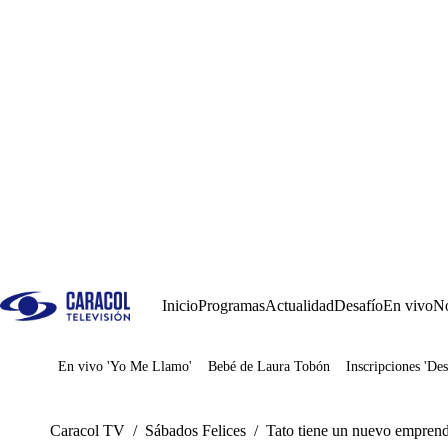
Inicio
Programas
Actualidad
Desafío
En vivo
No
En vivo 'Yo Me Llamo'
Bebé de Laura Tobón
Inscripciones 'Des
Juegos
Caracol TV
/
Sábados Felices
/
Tato tiene un nuevo emprend