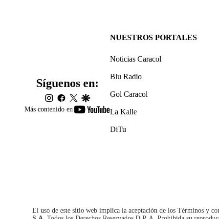
NUESTROS PORTALES
Noticias Caracol
Blu Radio
Síguenos en:
Gol Caracol
instagram
facebook
twitter
google
youtube-
Más contenido en
La Kalle
footer
DiTu
El uso de este sitio web implica la aceptación de los
Términos y co
S.A.
Todos los Derechos Reservados D.R.A. Prohibida su reproducció