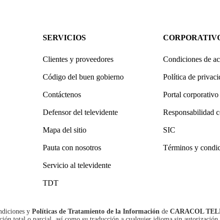
SERVICIOS
CORPORATIV
Clientes y proveedores
Condiciones de ac
Código del buen gobierno
Política de privac
Contáctenos
Portal corporativo
Defensor del televidente
Responsabilidad c
Mapa del sitio
SIC
Pauta con nosotros
Términos y condi
Servicio al televidente
TDT
ndiciones
y
Políticas de Tratamiento de la Información
de
CARACOL TEL
n total o parcial, así como su traducción a cualquier idioma sin autorización 