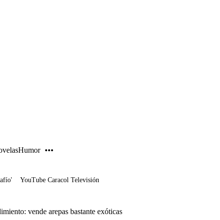
PUBLICIDAD
velas
Humor
afío'
YouTube Caracol Televisión
imiento: vende arepas bastante exóticas