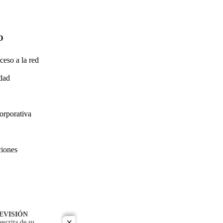
O
ceso a la red
idad
orporativa
ciones
EVISIÓN
escrita de su