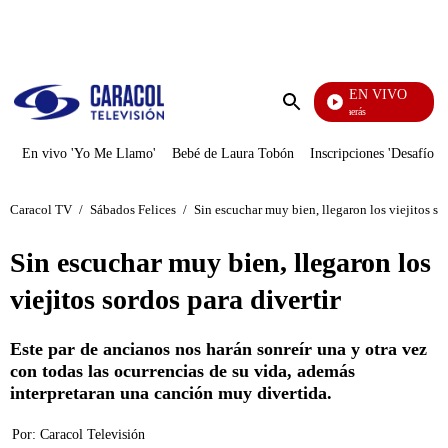
PUBLICIDAD
EN VIVO
También Caerás
Enviar
búsqueda
En vivo 'Yo Me Llamo'
Bebé de Laura Tobón
Inscripciones 'Desafío'
Caracol TV
/
Sábados Felices
/
Sin escuchar muy bien, llegaron los viejitos sor
Sin escuchar muy bien, llegaron los
viejitos sordos para divertir
Este par de ancianos nos harán sonreír una y otra vez
con todas las ocurrencias de su vida, además
interpretaran una canción muy divertida.
Por:
Caracol Televisión