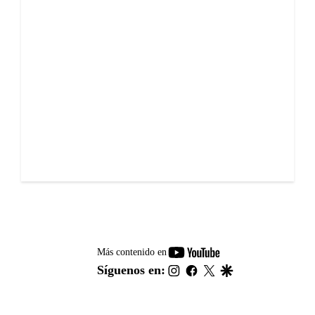
youtube-
Más contenido en
footer
instagram
facebook
twitter
google
Síguenos en: