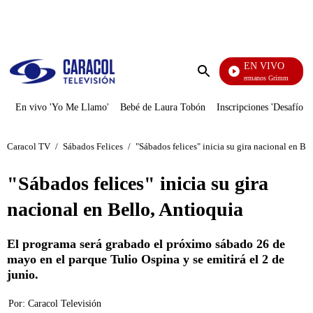
PUBLICIDAD
EN VIVO
Cuen
Enviar
búsqueda
En vivo 'Yo Me Llamo'
Bebé de Laura Tobón
Inscripciones 'Desafío'
Caracol TV
/
Sábados Felices
/
"Sábados felices" inicia su gira nacional en Be
"Sábados felices" inicia su gira
nacional en Bello, Antioquia
El programa será grabado el próximo sábado 26 de
mayo en el parque Tulio Ospina y se emitirá el 2 de
junio.
Por:
Caracol Televisión