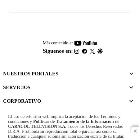
youtube-
Más contenido en
footer
instagram
facebook
twitter
google
Síguenos en:
NUESTROS PORTALES
SERVICIOS
CORPORATIVO
El uso de este sitio web implica la aceptación de los
Términos y
condiciones
y
Políticas de Tratamiento de la Información
de
CARACOL TELEVISIÓN S.A.
Todos los Derechos Reservados
D.R.A. Prohibida su reproducción total o parcial, así como su
cl
traducción a cualquier idioma sin autorización escrita de su titular.