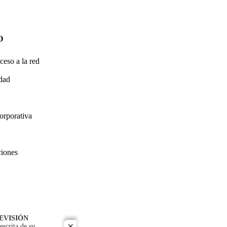
O
ceso a la red
idad
orporativa
ciones
EVISIÓN
escrita de su