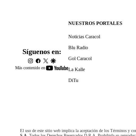
NUESTROS PORTALES
Noticias Caracol
Blu Radio
Síguenos en:
Gol Caracol
instagram
facebook
twitter
google
youtube-
Más contenido en
La Kalle
footer
DiTu
El uso de este sitio web implica la aceptación de los
Términos y co
S.A.
Todos los Derechos Reservados D.R.A. Prohibida su reproducció