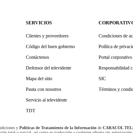
SERVICIOS
CORPORATIV
Clientes y proveedores
Condiciones de ac
Código del buen gobierno
Política de privac
Contáctenos
Portal corporativo
Defensor del televidente
Responsabilidad c
Mapa del sitio
SIC
Pauta con nosotros
Términos y condi
Servicio al televidente
TDT
ndiciones
y
Políticas de Tratamiento de la Información
de
CARACOL TEL
n total o parcial, así como su traducción a cualquier idioma sin autorización 