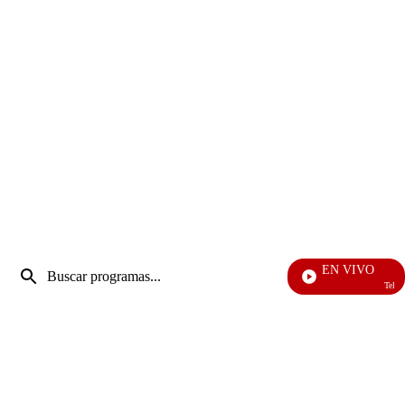
Entrada
EN VIVO
de
Televenta
Enviar
búsqueda
búsqueda