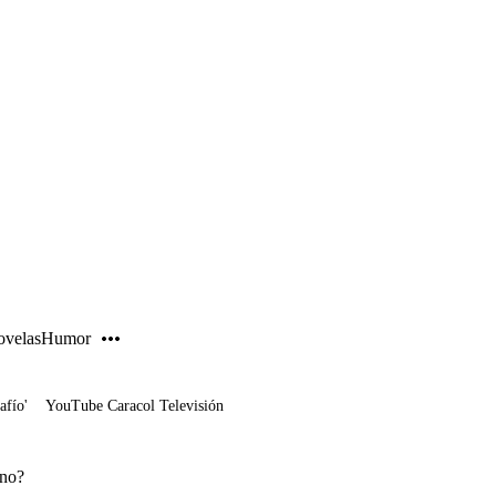
PUBLICIDAD
velas
Humor
afío'
YouTube Caracol Televisión
ano?