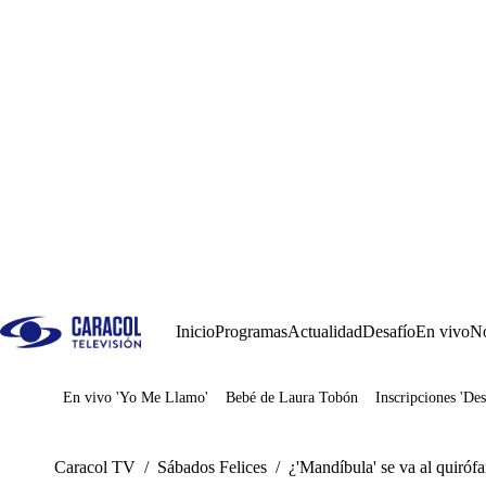
Inicio
Programas
Actualidad
Desafío
En vivo
No
En vivo 'Yo Me Llamo'
Bebé de Laura Tobón
Inscripciones 'Des
Juegos
Caracol TV
/
Sábados Felices
/
¿'Mandíbula' se va al quiróf