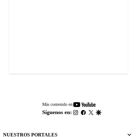
youtube-
Más contenido en
footer
instagram
facebook
twitter
google
Síguenos en:
NUESTROS PORTALES