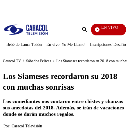
PUBLICIDAD
EN VIVO
El Ju
Enviar
búsqueda
Bebé de Laura Tobón
En vivo 'Yo Me Llamo'
Inscripciones 'Desafío'
Caracol TV
/
Sábados Felices
/
Los Siameses recordaron su 2018 con muchas s
Los Siameses recordaron su 2018
con muchas sonrisas
Los comediantes nos contaron entre chistes y chanzas
sus anécdotas del 2018. Además, se irán de vacaciones
donde se darán muchos regalos.
Por:
Caracol Televisión