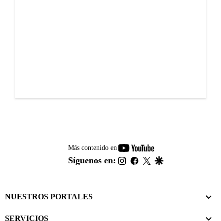
youtube-
Más contenido en
footer
instagram
facebook
twitter
google
Síguenos en:
NUESTROS PORTALES
SERVICIOS