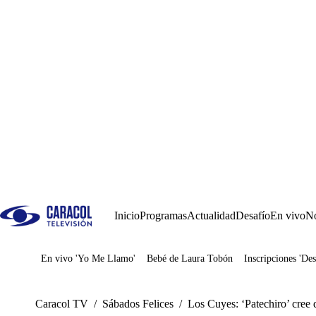
Inicio
Programas
Actualidad
Desafío
En vivo
No
En vivo 'Yo Me Llamo'
Bebé de Laura Tobón
Inscripciones 'Des
Juegos
Caracol TV
/
Sábados Felices
/
Los Cuyes: ‘Patechiro’ cree 