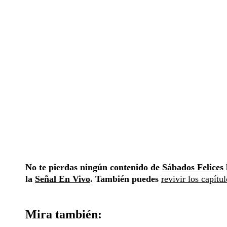
No te pierdas ningún contenido de
Sábados Felices
la
Señal En Vivo
. También puedes
revivir los capítu
Mira también: