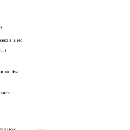
O
ceso a la red
idad
orporativa
ciones