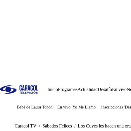
Inicio
Programas
Actualidad
Desafío
En vivo
No
Bebé de Laura Tobón
En vivo 'Yo Me Llamo'
Inscripciones 'Des
Juegos
Caracol TV
/
Sábados Felices
/
Los Cuyes les hacen una ora