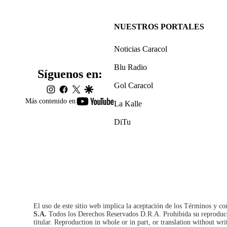
NUESTROS PORTALES
Noticias Caracol
Blu Radio
Síguenos en:
Gol Caracol
instagram
facebook
twitter
google
youtube-
Más contenido en
La Kalle
footer
DiTu
El uso de este sitio web implica la aceptación de los
Términos y co
S.A.
Todos los Derechos Reservados D.R.A. Prohibida su reproducció
titular. Reproduction in whole or in part, or translation without wri