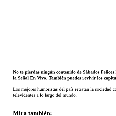
No te pierdas ningún contenido de
Sábados Felices
la
Señal En Vivo
. También puedes revivir los capít
Los mejores humoristas del país retratan la sociedad c
televidentes a lo largo del mundo.
Mira también: