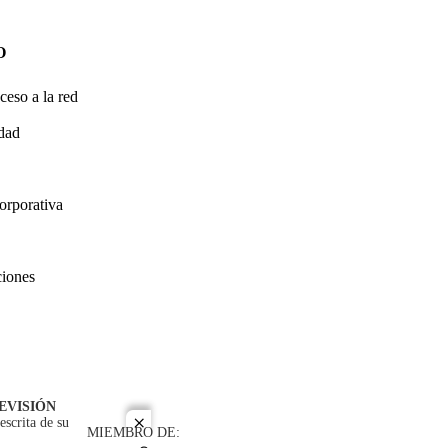
O
ceso a la red
idad
orporativa
ciones
EVISIÓN
escrita de su
close
MIEMBRO DE: