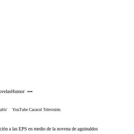
PUBLICIDAD
velas
Humor
afío'
YouTube Caracol Televisión
ción a las EPS en medio de la novena de aguinaldos