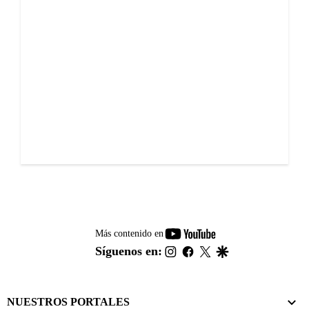
youtube-
Más contenido en
footer
instagram
facebook
twitter
google
Síguenos en:
NUESTROS PORTALES