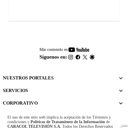
youtube-
Más contenido en
footer
instagram
facebook
twitter
google
Síguenos en:
NUESTROS PORTALES
SERVICIOS
CORPORATIVO
El uso de este sitio web implica la aceptación de los
Términos y
condiciones
y
Políticas de Tratamiento de la Información
de
CARACOL TELEVISIÓN S.A.
Todos los Derechos Reservados