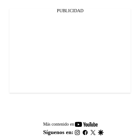
PUBLICIDAD
youtube-
Más contenido en
footer
instagram
facebook
twitter
google
Síguenos en: