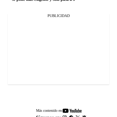
PUBLICIDAD
youtube-
Más contenido en
footer
instagram
facebook
twitter
google