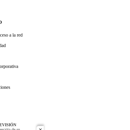
O
ceso a la red
idad
orporativa
ciones
EVISIÓN
escrita de su