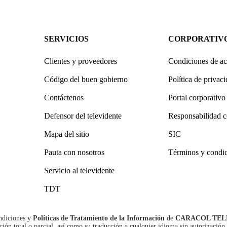
SERVICIOS
CORPORATIV
Clientes y proveedores
Condiciones de ac
Código del buen gobierno
Política de privac
Contáctenos
Portal corporativo
Defensor del televidente
Responsabilidad c
Mapa del sitio
SIC
Pauta con nosotros
Términos y condi
Servicio al televidente
TDT
ndiciones
y
Políticas de Tratamiento de la Información
de
CARACOL TEL
n total o parcial, así como su traducción a cualquier idioma sin autorización 