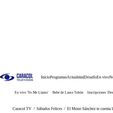
Inicio
Programas
Actualidad
Desafío
En vivo
No
En vivo 'Yo Me Llamo'
Bebé de Laura Tobón
Inscripciones 'Des
Juegos
Caracol TV
/
Sábados Felices
/
El Mono Sánchez te cuenta l