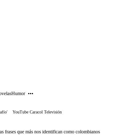
PUBLICIDAD
velas
Humor
afío'
YouTube Caracol Televisión
as frases que más nos identifican como colombianos