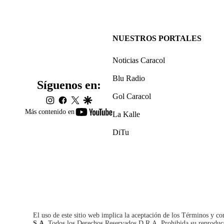
NUESTROS PORTALES
Noticias Caracol
Blu Radio
Síguenos en:
Gol Caracol
instagram
facebook
twitter
google
youtube-
Más contenido en
La Kalle
footer
DiTu
El uso de este sitio web implica la aceptación de los
Términos y co
S.A.
Todos los Derechos Reservados D.R.A. Prohibida su reproducció