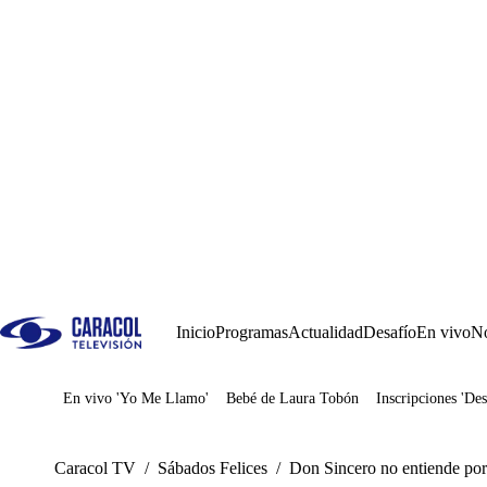
Inicio
Programas
Actualidad
Desafío
En vivo
No
En vivo 'Yo Me Llamo'
Bebé de Laura Tobón
Inscripciones 'Des
Juegos
Caracol TV
/
Sábados Felices
/
Don Sincero no entiende por 