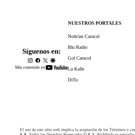
NUESTROS PORTALES
Noticias Caracol
Blu Radio
Síguenos en:
Gol Caracol
instagram
facebook
twitter
google
youtube-
Más contenido en
La Kalle
footer
DiTu
El uso de este sitio web implica la aceptación de los
Términos y co
S.A.
Todos los Derechos Reservados D.R.A. Prohibida su reproducció