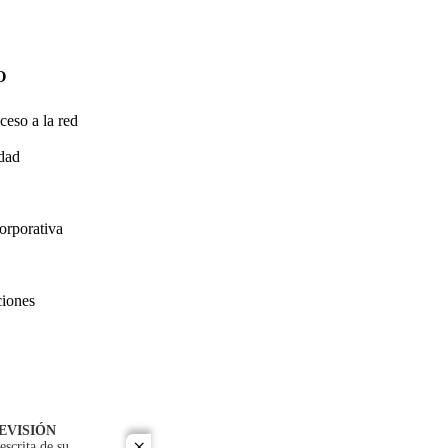
O
ceso a la red
idad
orporativa
ciones
EVISIÓN
escrita de su