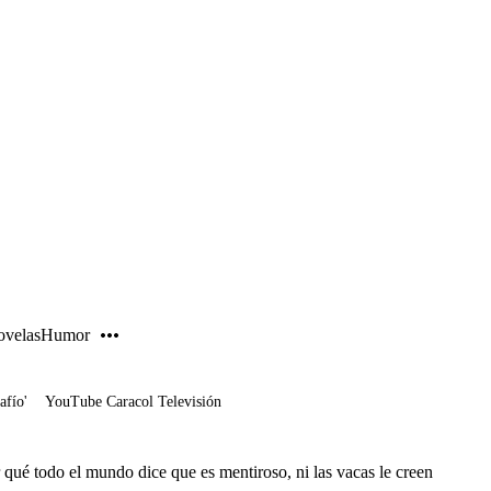
PUBLICIDAD
velas
Humor
afío'
YouTube Caracol Televisión
qué todo el mundo dice que es mentiroso, ni las vacas le creen