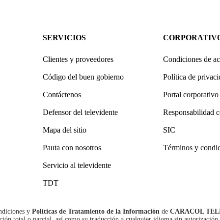
SERVICIOS
CORPORATIV
Clientes y proveedores
Condiciones de ac
Código del buen gobierno
Política de privac
Contáctenos
Portal corporativo
Defensor del televidente
Responsabilidad c
Mapa del sitio
SIC
Pauta con nosotros
Términos y condi
Servicio al televidente
TDT
ndiciones
y
Políticas de Tratamiento de la Información
de
CARACOL TEL
n total o parcial, así como su traducción a cualquier idioma sin autorización 