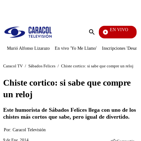
PUBLICIDAD
EN VIVO
Día A Día
Enviar
búsqueda
Murió Alfonso Lizarazo
En vivo 'Yo Me Llamo'
Inscripciones 'Desafío
Caracol TV
/
Sábados Felices
/
Chiste cortico: si sabe que compre un reloj
Chiste cortico: si sabe que compre
un reloj
Este humorista de Sábados Felices llega con uno de los
chistes más cortos que sabe, pero igual de divertido.
Por:
Caracol Televisión
9 de Ene, 2014