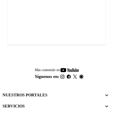
youtube-
Más contenido en
footer
instagram
facebook
twitter
google
Síguenos en:
NUESTROS PORTALES
SERVICIOS