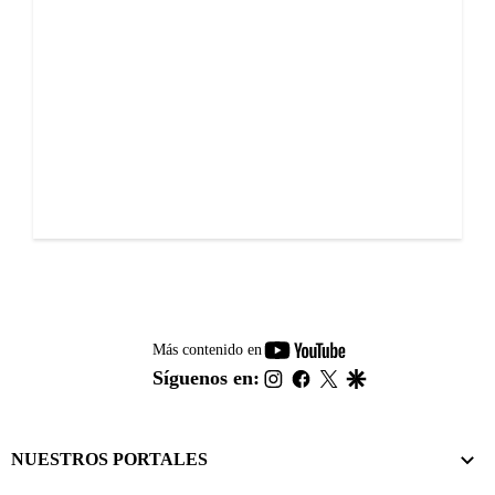
youtube-
Más contenido en
footer
instagram
facebook
twitter
google
Síguenos en:
NUESTROS PORTALES