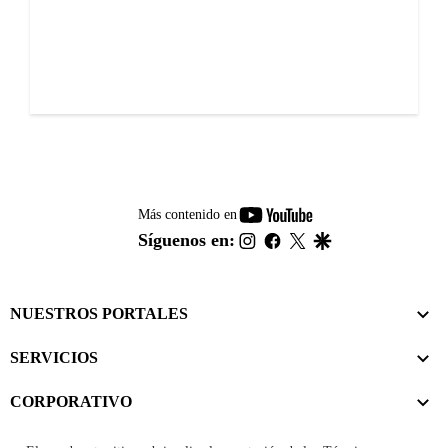
youtube-
Más contenido en
footer
instagram
facebook
twitter
google
Síguenos en:
NUESTROS PORTALES
SERVICIOS
CORPORATIVO