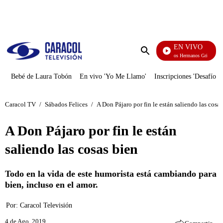
PUBLICIDAD
EN VIVO
Cuentos De Los Hermanos Grimm
Enviar
búsqueda
Bebé de Laura Tobón
En vivo 'Yo Me Llamo'
Inscripciones 'Desafío'
Caracol TV
/
Sábados Felices
/
A Don Pájaro por fin le están saliendo las cosas
A Don Pájaro por fin le están
saliendo las cosas bien
Todo en la vida de este humorista está cambiando para
bien, incluso en el amor.
Por:
Caracol Televisión
4 de Ago, 2019