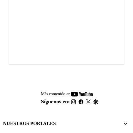
youtube-
Más contenido en
footer
instagram
facebook
twitter
google
Síguenos en:
NUESTROS PORTALES