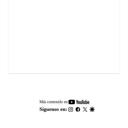
youtube-
Más contenido en
footer
instagram
facebook
twitter
google
Síguenos en: