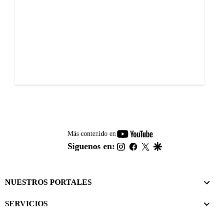
youtube-
Más contenido en
footer
instagram
facebook
twitter
google
Síguenos en:
NUESTROS PORTALES
SERVICIOS