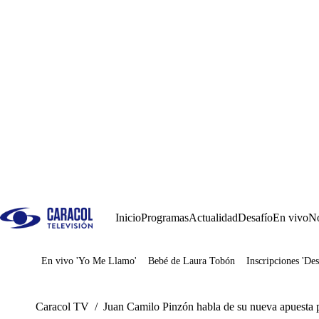
Inicio
Programas
Actualidad
Desafío
En vivo
No
En vivo 'Yo Me Llamo'
Bebé de Laura Tobón
Inscripciones 'Des
Juegos
Caracol TV
/
Juan Camilo Pinzón habla de su nueva apuesta p