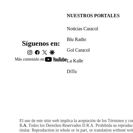
NUESTROS PORTALES
Noticias Caracol
Blu Radio
Síguenos en:
Gol Caracol
instagram
facebook
twitter
google
youtube-
Más contenido en
La Kalle
footer
DiTu
El uso de este sitio web implica la aceptación de los
Términos y co
S.A.
Todos los Derechos Reservados D.R.A. Prohibida su reproducció
titular. Reproduction in whole or in part, or translation without wri