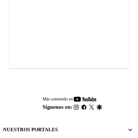
youtube-
Más contenido en
footer
instagram
facebook
twitter
google
Síguenos en:
NUESTROS PORTALES