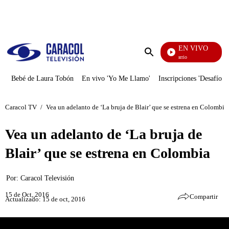
PUBLICIDAD
EN VIVO
María La Del Barrio
Enviar
búsqueda
Bebé de Laura Tobón
En vivo 'Yo Me Llamo'
Inscripciones 'Desafío'
Caracol TV
/
Vea un adelanto de ‘La bruja de Blair’ que se estrena en Colombia
Vea un adelanto de ‘La bruja de
Blair’ que se estrena en Colombia
Por:
Caracol Televisión
15 de Oct, 2016
Compartir
Actualizado: 15 de oct, 2016