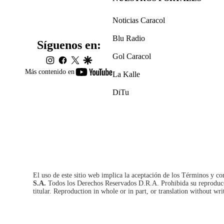
Noticias Caracol
Blu Radio
Síguenos en:
Gol Caracol
instagram
facebook
twitter
google
youtube-
Más contenido en
La Kalle
footer
DiTu
El uso de este sitio web implica la aceptación de los
Términos y co
S.A.
Todos los Derechos Reservados D.R.A. Prohibida su reproducció
titular. Reproduction in whole or in part, or translation without wri