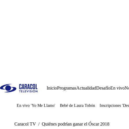
Inicio
Programas
Actualidad
Desafío
En vivo
No
En vivo 'Yo Me Llamo'
Bebé de Laura Tobón
Inscripciones 'Des
Juegos
Caracol TV
/
Quiénes podrían ganar el Óscar 2018