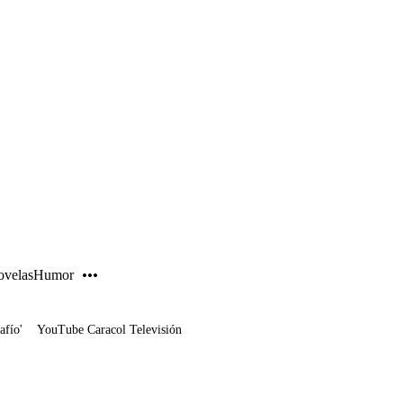
PUBLICIDAD
velas
Humor
afío'
YouTube Caracol Televisión