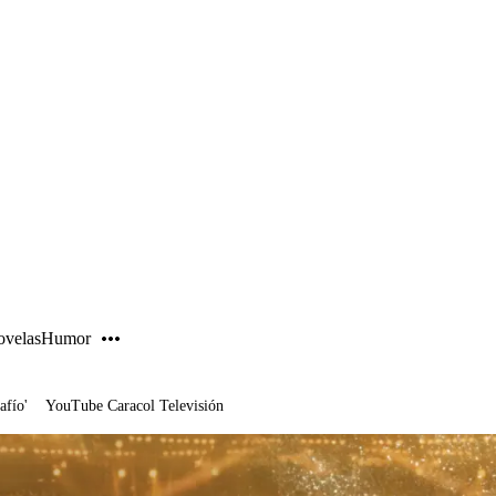
PUBLICIDAD
velas
Humor
afío'
YouTube Caracol Televisión