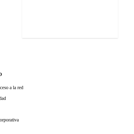
O
ceso a la red
idad
orporativa