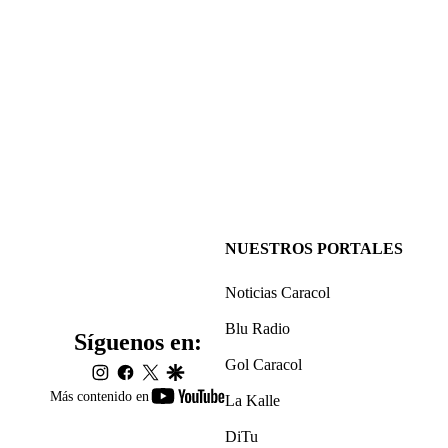
NUESTROS PORTALES
Noticias Caracol
Blu Radio
Síguenos en:
Gol Caracol
instagram
facebook
twitter
google
youtube-
Más contenido en
La Kalle
footer
DiTu