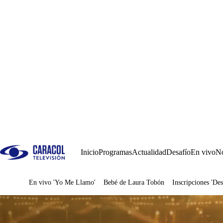
Inicio
Programas
Actualidad
Desafío
En vivo
No
En vivo 'Yo Me Llamo'
Bebé de Laura Tobón
Inscripciones 'Des
Juegos