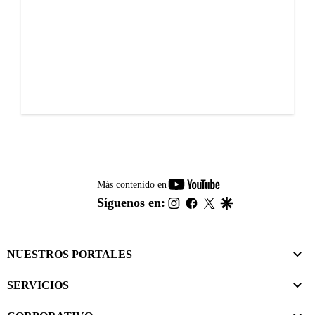
youtube-
Más contenido en
footer
instagram
facebook
twitter
google
Síguenos en:
NUESTROS PORTALES
SERVICIOS