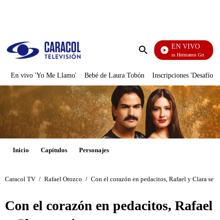
PUBLICIDAD
EN VIVO
Cuentos De Los Hermanos Grimm
Enviar
búsqueda
En vivo 'Yo Me Llamo'
Bebé de Laura Tobón
Inscripciones 'Desafío'
Inicio
Capítulos
Personajes
Caracol TV
/
Rafael Orozco
/
Con el corazón en pedacitos, Rafael y Clara se 
Con el corazón en pedacitos, Rafael