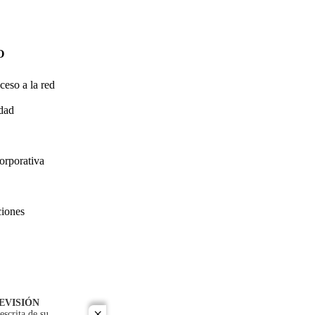
O
ceso a la red
idad
orporativa
ciones
EVISIÓN
escrita de su