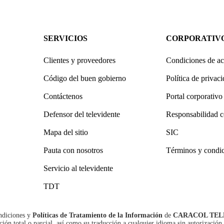
SERVICIOS
CORPORATIV
Clientes y proveedores
Condiciones de ac
Código del buen gobierno
Política de privac
Contáctenos
Portal corporativo
Defensor del televidente
Responsabilidad c
Mapa del sitio
SIC
Pauta con nosotros
Términos y condi
Servicio al televidente
TDT
ndiciones
y
Políticas de Tratamiento de la Información
de
CARACOL TEL
n total o parcial, así como su traducción a cualquier idioma sin autorización 