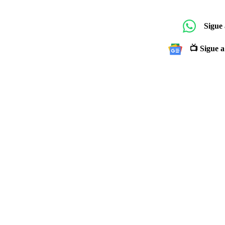
Sigue
📺 Sigue a