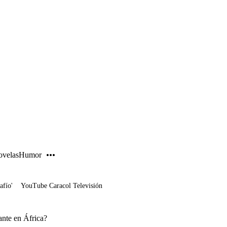
PUBLICIDAD
velas
Humor
afío'
YouTube Caracol Televisión
ante en África?