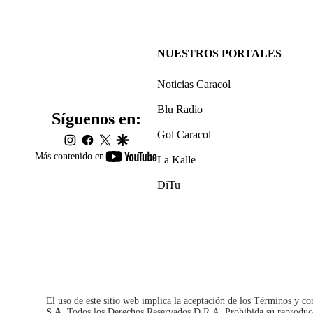
NUESTROS PORTALES
Noticias Caracol
Blu Radio
Síguenos en:
Gol Caracol
instagram
facebook
twitter
google
youtube-
Más contenido en
La Kalle
footer
DiTu
El uso de este sitio web implica la aceptación de los
Términos y co
S.A.
Todos los Derechos Reservados D.R.A. Prohibida su reproducció