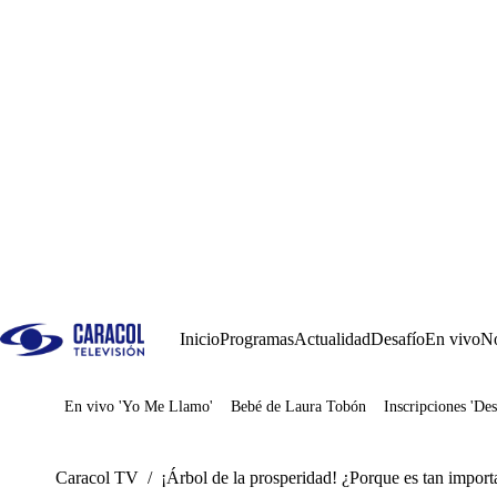
Inicio
Programas
Actualidad
Desafío
En vivo
No
En vivo 'Yo Me Llamo'
Bebé de Laura Tobón
Inscripciones 'Des
Juegos
Caracol TV
/
¡Árbol de la prosperidad! ¿Porque es tan import