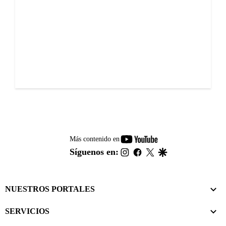
youtube-
Más contenido en
footer
instagram
facebook
twitter
google
Síguenos en:
NUESTROS PORTALES
SERVICIOS