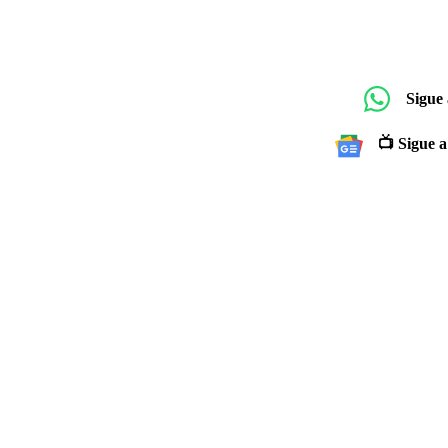
Sigue
📺 Sigue a