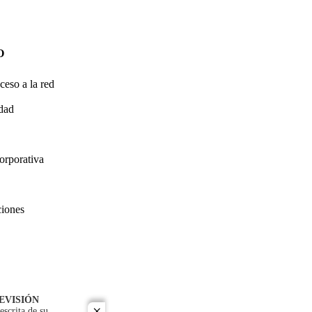
O
ceso a la red
idad
orporativa
ciones
EVISIÓN
escrita de su