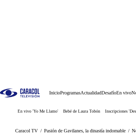
Inicio
Programas
Actualidad
Desafío
En vivo
No
En vivo 'Yo Me Llamo'
Bebé de Laura Tobón
Inscripciones 'Des
Juegos
Caracol TV
/
Pasión de Gavilanes, la dinastía indomable
/
No