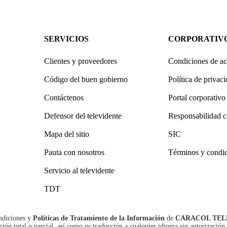
SERVICIOS
CORPORATIV
Clientes y proveedores
Condiciones de ac
Código del buen gobierno
Política de privac
Contáctenos
Portal corporativo
Defensor del televidente
Responsabilidad c
Mapa del sitio
SIC
Pauta con nosotros
Términos y condi
Servicio al televidente
TDT
ndiciones
y
Políticas de Tratamiento de la Información
de
CARACOL TEL
n total o parcial, así como su traducción a cualquier idioma sin autorización 