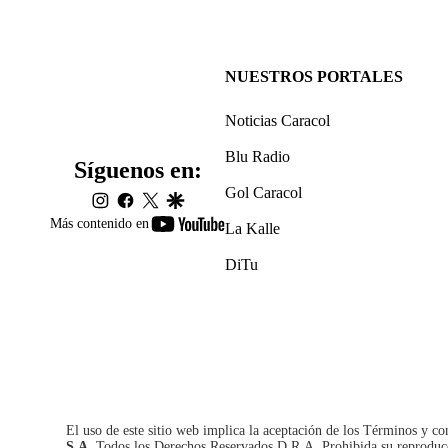
NUESTROS PORTALES
Noticias Caracol
Blu Radio
Síguenos en:
Gol Caracol
instagram
facebook
twitter
google
youtube-
Más contenido en
La Kalle
footer
DiTu
El uso de este sitio web implica la aceptación de los
Términos y co
S.A.
Todos los Derechos Reservados D.R.A. Prohibida su reproducció