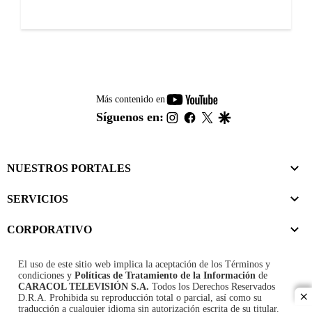
youtube-
Más contenido en
footer
instagram
facebook
twitter
google
Síguenos en:
NUESTROS PORTALES
SERVICIOS
CORPORATIVO
El uso de este sitio web implica la aceptación de los
Términos y
condiciones
y
Políticas de Tratamiento de la Información
de
CARACOL TELEVISIÓN S.A.
Todos los Derechos Reservados
D.R.A. Prohibida su reproducción total o parcial, así como su
cl
traducción a cualquier idioma sin autorización escrita de su titular.