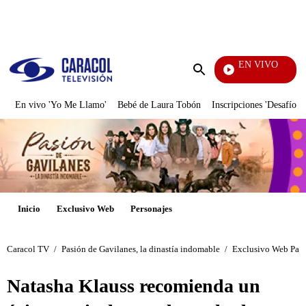
PUBLICIDAD
EN VIVO
La Red
Enviar
búsqueda
En vivo 'Yo Me Llamo'
Bebé de Laura Tobón
Inscripciones 'Desafío'
Inicio
Exclusivo Web
Personajes
Caracol TV
/
Pasión de Gavilanes, la dinastía indomable
/
Exclusivo Web Pasi
Natasha Klauss recomienda un