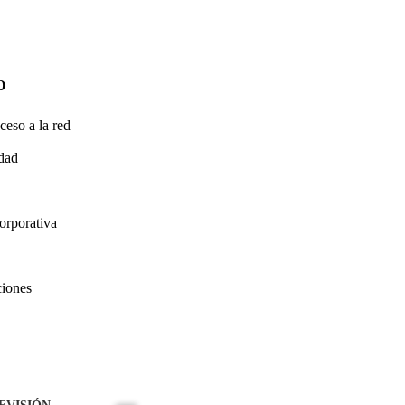
O
ceso a la red
idad
orporativa
ciones