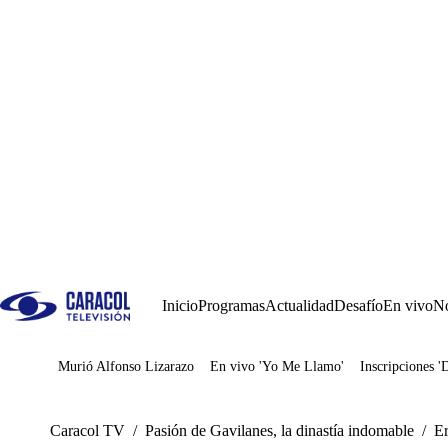
Inicio
Programas
Actualidad
Desafío
En vivo
No
Murió Alfonso Lizarazo
En vivo 'Yo Me Llamo'
Inscripciones '
Juegos
Caracol TV
/
Pasión de Gavilanes, la dinastía indomable
/
Er