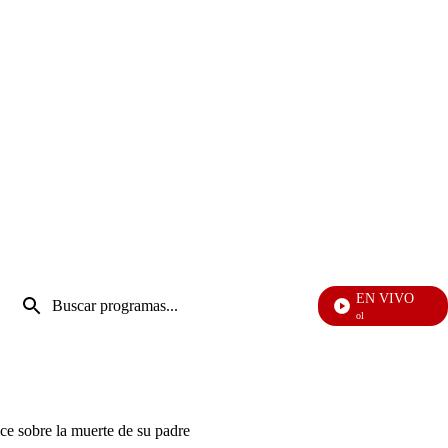
Entrada
EN VIVO
de
Noticias Caracol
Enviar
búsqueda
búsqueda
ce sobre la muerte de su padre