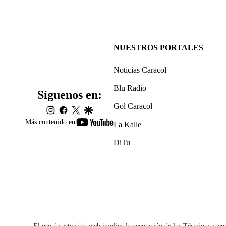
NUESTROS PORTALES
Noticias Caracol
Blu Radio
Síguenos en:
Gol Caracol
instagram
facebook
twitter
google
youtube-
Más contenido en
La Kalle
footer
DiTu