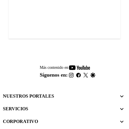
youtube-
Más contenido en
footer
instagram
facebook
twitter
google
Síguenos en:
NUESTROS PORTALES
SERVICIOS
CORPORATIVO