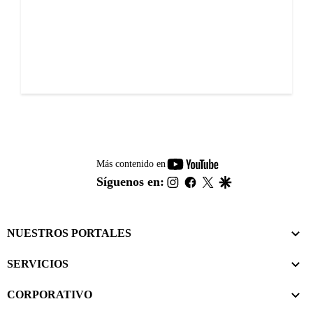
youtube-
Más contenido en
footer
instagram
facebook
twitter
google
Síguenos en:
NUESTROS PORTALES
SERVICIOS
CORPORATIVO